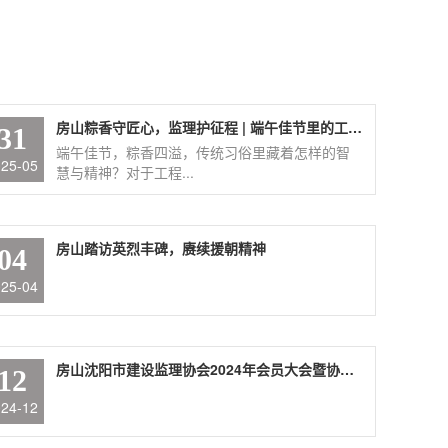
房山粽香守匠心，监理护征程 | 端午佳节里的工程坚守
31
端午佳节，粽香四溢，传统习俗里藏着怎样的智
025-05
慧与精神？对于工程...
房山踏访英烈丰碑，赓续援朝精神
04
025-04
房山沈阳市建设监理协会2024年会员大会暨协会成立三十周年纪念大会议顺利召开
12
024-12