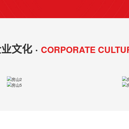
业文化 ·
CORPORATE CULTU