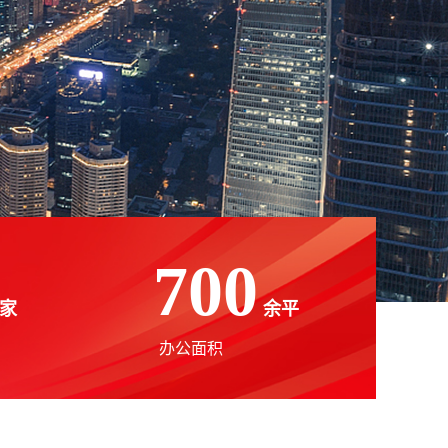
700
家
余平
办公面积