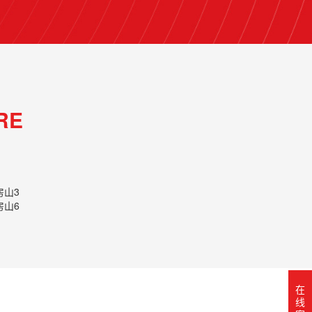
RE
在
线