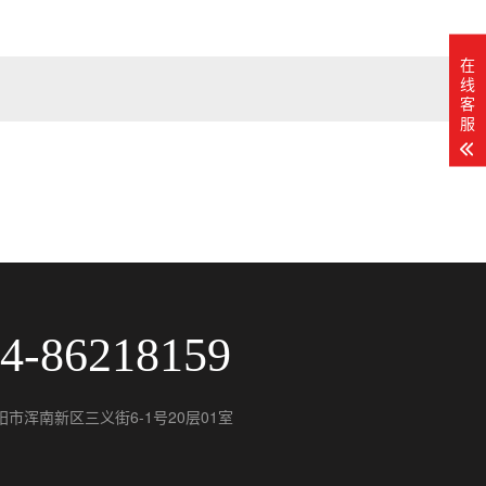
在
线
客
服
4-86218159
市浑南新区三义街6-1号20层01室